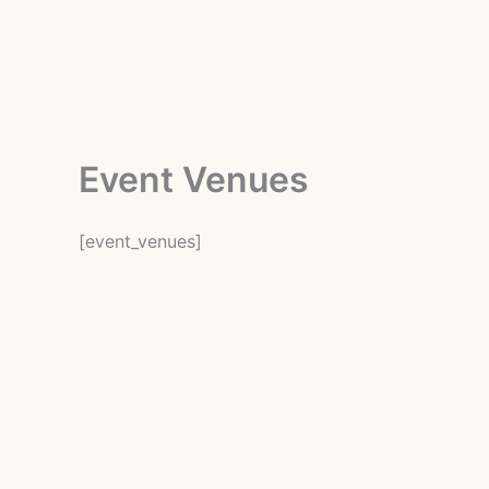
Ga
naar
de
inhoud
Event Venues
[event_venues]