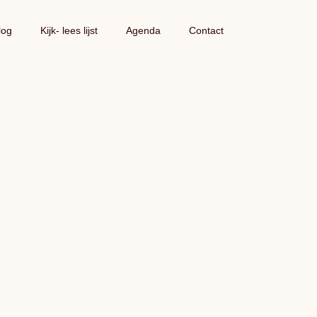
log
Kijk- lees lijst
Agenda
Contact