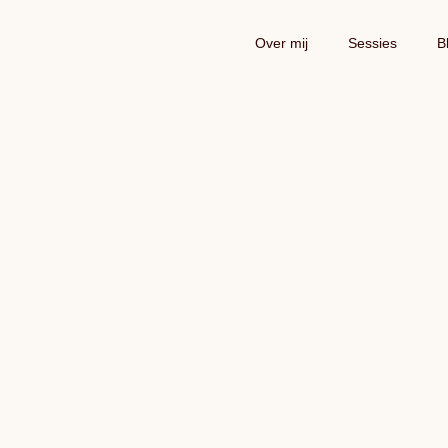
Over mij
Sessies
B