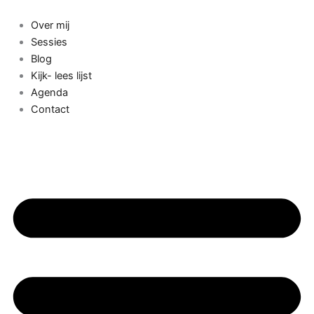
Ga
naar
Over mij
de
Sessies
inhoud
Blog
Kijk- lees lijst
Agenda
Contact