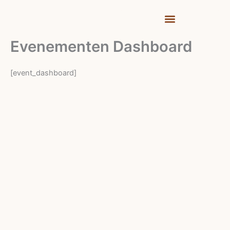
Ga
naar
de
Evenementen Dashboard
inhoud
[event_dashboard]